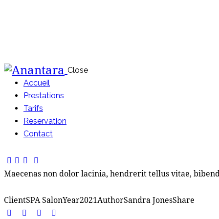
Close
Accueil
Prestations
Tarifs
Reservation
Contact
Maecenas non dolor lacinia, hendrerit tellus vitae, bibe
Client
SPA Salon
Year
2021
Author
Sandra Jones
Share