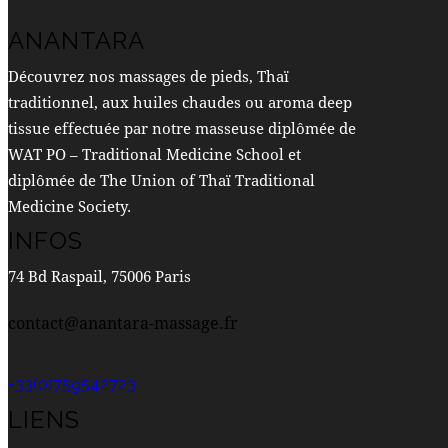
ANANTARA
Découvrez nos massages de pieds, Thaï
traditionnel, aux huiles chaudes ou aroma deep
tissue effectuée par notre masseuse diplômée de
WAT PO – Traditional Medicine School et
diplômée de The Union of Thaï Traditional
Medicine Society.
INFOS
74 Bd Raspail, 75006 Paris
contact@anantara-massage.fr
+33(0)759542723
LIENS