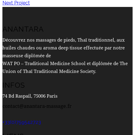
Next Project
DE
L’ARTICLE
ANANTARA
Découvrez nos massages de pieds, Thaï traditionnel, aux
huiles chaudes ou aroma deep tissue effectuée par notre
masseuse diplômée de
WAT PO – Traditional Medicine School et diplômée de The
Union of Thaï Traditional Medicine Society.
INFOS
74 Bd Raspail, 75006 Paris
contact@anantara-massage.fr
+33(0)759542723