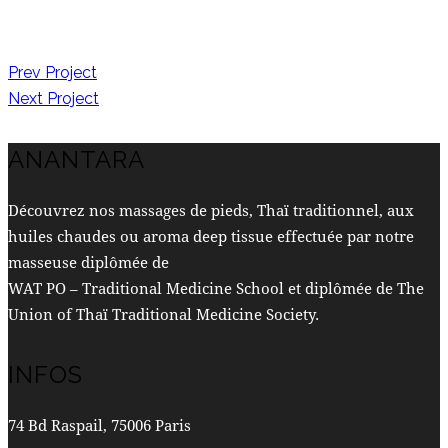
NAVIGATION
Prev Project
Next Project
DE
ANANTARA
L’ARTICLE
Découvrez nos massages de pieds, Thaï traditionnel, aux
huiles chaudes ou aroma deep tissue effectuée par notre
masseuse diplômée de
WAT PO – Traditional Medicine School et diplômée de The
Union of Thaï Traditional Medicine Society.
INFOS
74 Bd Raspail, 75006 Paris