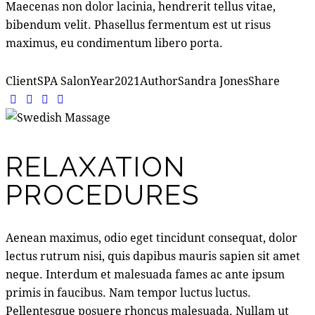
Maecenas non dolor lacinia, hendrerit tellus vitae,
bibendum velit. Phasellus fermentum est ut risus
maximus, eu condimentum libero porta.
Client
SPA Salon
Year
2021
Author
Sandra Jones
Share
RELAXATION
PROCEDURES
Aenean maximus, odio eget tincidunt consequat, dolor
lectus rutrum nisi, quis dapibus mauris sapien sit amet
neque. Interdum et malesuada fames ac ante ipsum
primis in faucibus. Nam tempor luctus luctus.
Pellentesque posuere rhoncus malesuada. Nullam ut