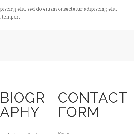
iscing elit, sed do eiusm onsectetur adipiscing elit,
d tempor.
BIOGR
CONTACT
APHY
FORM