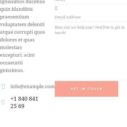
Ignissimos ducimus
quin blandiitis
praesentium
voluptatem deleniti
atque corrupti quos
dolores et quas
molestias
excepturi. scint
occaecatti
gnissimus.
info@example.com
E-
+1 840 841
m
25 69
Ph
ail
on
:
e: