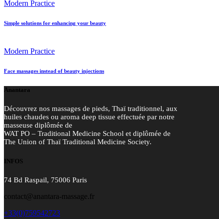
Modern Practice
Simple solutions for enhancing your beauty
Modern Practice
Face massages instead of beauty injections
Anantara
Découvrez nos massages de pieds, Thaï traditionnel, aux
huiles chaudes ou aroma deep tissue effectuée par notre
masseuse diplômée de
WAT PO – Traditional Medicine School et diplômée de
The Union of Thaï Traditional Medicine Society.
INFOS
74 Bd Raspail, 75006 Paris
contact@anantara-massage.fr
+33(0)759542723