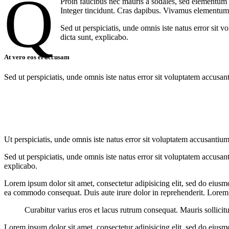
q
Proin faucibus nec mauris a sodales, sed elementum m
Integer tincidunt. Cras dapibus. Vivamus elementum s
Sed ut perspiciatis, unde omnis iste natus error sit 
dicta sunt, explicabo.
At vero eos et accusam
Sed ut perspiciatis, unde omnis iste natus error sit voluptatem accusan
Ut perspiciatis, unde omnis iste natus error sit voluptatem accusantium
Sed ut perspiciatis, unde omnis iste natus error sit voluptatem accusan
explicabo.
Lorem ipsum dolor sit amet, consectetur adipisicing elit, sed do eiusm
ea commodo consequat. Duis aute irure dolor in reprehenderit. Lorem i
Curabitur varius eros et lacus rutrum consequat. Mauris sollicit
Lorem ipsum dolor sit amet, consectetur adipisicing elit, sed do eiusm