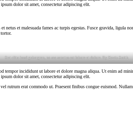
psum dolor sit amet, consectetur adipiscing elit.
 et netus et malesuada fames ac turpis egestas. Fusce gravida, ligula non 
tortor.
Stet clita kasd gubergren, no sea sanctus est labore et dolore. By
Kevin Smith
od tempor incididunt ut labore et dolore magna aliqua. Ut enim ad minim
psum dolor sit amet, consectetur adipiscing elit.
sus, vel rutrum erat commodo ut. Praesent finibus congue euismod. Nullam