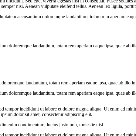
i tincidunt. Sed eget viverra egestas nisi in consequat. Fusce sodales 
emper nisi. Aenean vulputate eleifend tellus. Aenean leo ligula, porttit
voluptatem accusantium doloremque laudantium, totam rem aperiam eaque ip
tium doloremque laudantium, totam rem aperiam eaque ipsa, quae ab illo i
 doloremque laudantium, totam rem aperiam eaque ipsa, quae ab illo inven
tium doloremque laudantium, totam rem aperiam eaque ipsa, quae ab illo i
od tempor incididunt ut labore et dolore magna aliqua. Ut enim ad minim
psum dolor sit amet, consectetur adipiscing elit.
udin enim condimentum, luctus justo non, molestie nisl.
od tempor incididunt ut labore et dolore magna aliqua. Ut enim ad minim