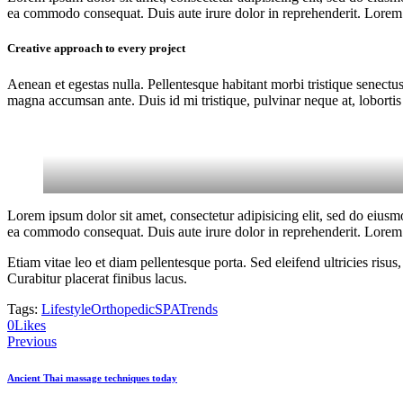
ea commodo consequat. Duis aute irure dolor in reprehenderit. Lorem i
Creative approach to every project
Aenean et egestas nulla. Pellentesque habitant morbi tristique senectus
magna accumsan ante. Duis id mi tristique, pulvinar neque at, lobortis 
Lorem ipsum dolor sit amet, consectetur adipisicing elit, sed do eiusm
ea commodo consequat. Duis aute irure dolor in reprehenderit. Lorem i
Etiam vitae leo et diam pellentesque porta. Sed eleifend ultricies ri
Curabitur placerat finibus lacus.
Tags:
Lifestyle
Orthopedic
SPA
Trends
0
Likes
Navigation
Previous
de
Ancient Thai massage techniques today
l’article