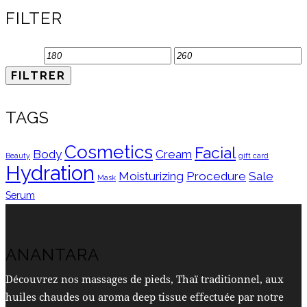
FILTER
Prix
Prix
FILTRER
min
max
TAGS
Cosmetics
Facial
Body
Cream
Beauty
gift card
Hydration
Moisturizing
Procedure
Sale
Mask
Serum
ANANTARA
Découvrez nos massages de pieds, Thaï traditionnel, aux
huiles chaudes ou aroma deep tissue effectuée par notre