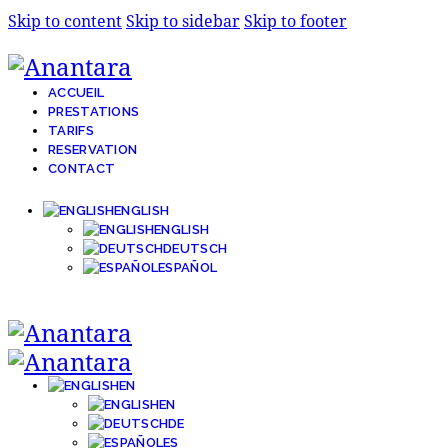
Skip to content
Skip to sidebar
Skip to footer
ACCUEIL
PRESTATIONS
TARIFS
RESERVATION
CONTACT
ENGLISH
ENGLISH
DEUTSCH
ESPAÑOL
EN
EN
DE
ES