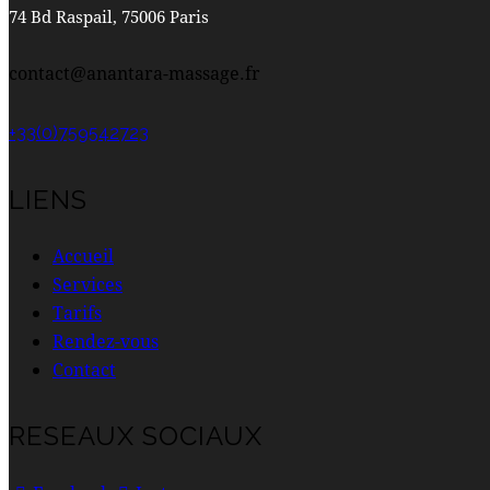
74 Bd Raspail, 75006 Paris
contact@anantara-massage.fr
+33(0)759542723
LIENS
Accueil
Services
Tarifs
Rendez-vous
Contact
RESEAUX SOCIAUX