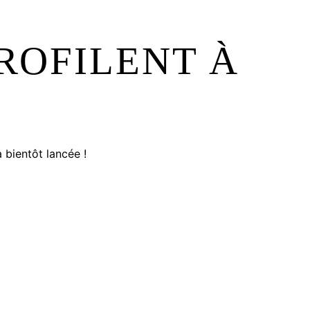
ROFILENT À
 bientôt lancée !