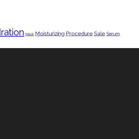
ration
Moisturizing
Procedure
Sale
Serum
Mask